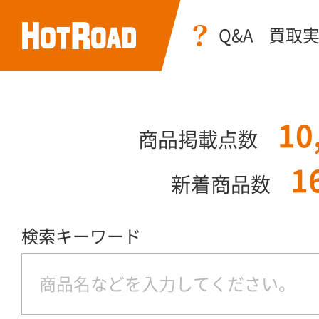
Q&A
買取
10
商品掲載点数
1
新着商品数
検索キーワード