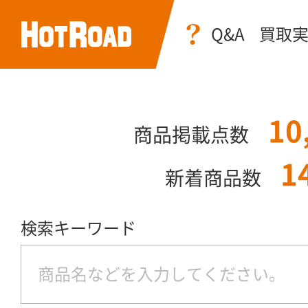
Q&A
買取
10
商品掲載点数
1
新着商品数
検索キーワード