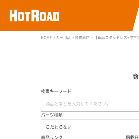
HOME
>
カー用品
>
各務原店
>
【新品スタッドレス+中古ホイ
検索キーワード
パーツ種類
こだわらない
商品ランク
掲載日