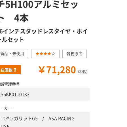
チ5H100アルミセッ
ト 4本
16インチスタッドレスタイヤ・ホイ
ールセット
新品・未使用
★★★★
☆
各務原店
￥71,280
0
在庫数
（税込）
舗管理番号
S6KK0110133
ーカー
TOYO ガリットG5 / ASA RACING
USE