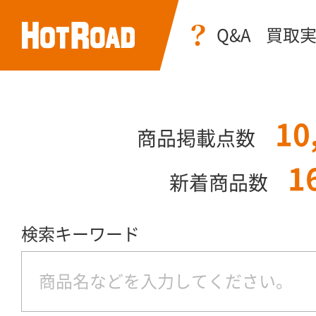
Q&A
買取
10
商品掲載点数
1
新着商品数
検索キーワード