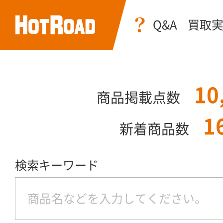
Q&A
買取
10
商品掲載点数
1
新着商品数
検索キーワード