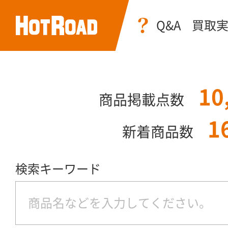
Q&A
買取
10
商品掲載点数
1
新着商品数
検索キーワード