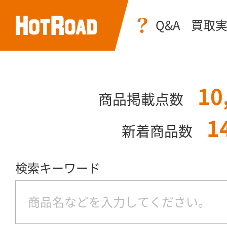
Q&A
買取
10
商品掲載点数
1
新着商品数
検索キーワード