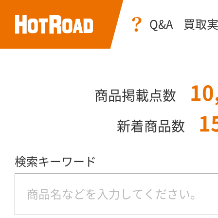
Q&A
買取
10
商品掲載点数
1
新着商品数
検索キーワード