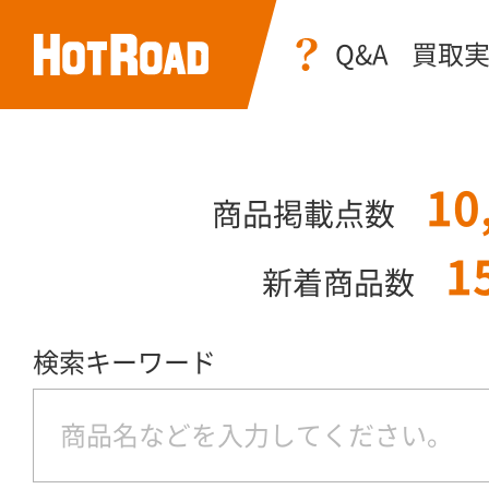
Q&A
買取
10
商品掲載点数
1
新着商品数
検索キーワード