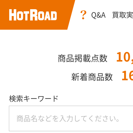
Q&A
買取
10
商品掲載点数
1
新着商品数
検索キーワード