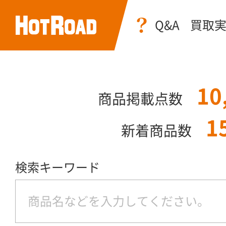
Q&A
買取
10
商品掲載点数
1
新着商品数
検索キーワード