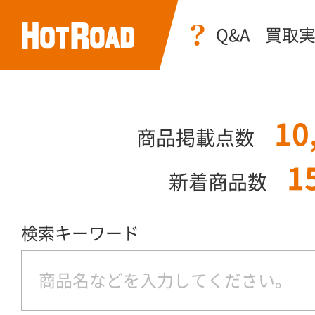
Q&A
買取
10
商品掲載点数
1
新着商品数
検索キーワード