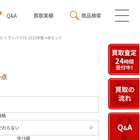
Q&A
買取実績
商品検索
YO トランパスTX 2019年製 4本セット
5
点
価格
だわらない
並び順