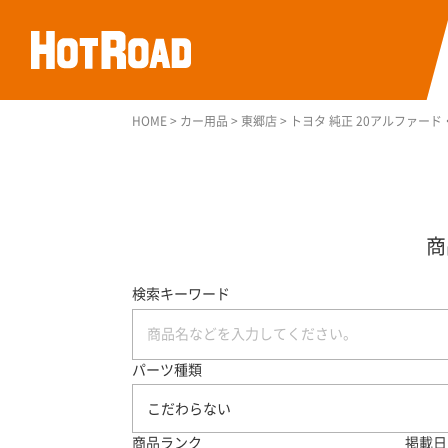
HOME
>
カー用品
>
東郷店
>
トヨタ 純正 20アルファード・ヴ
検索キーワード
パーツ種類
こだわらない
商品ランク
掲載日