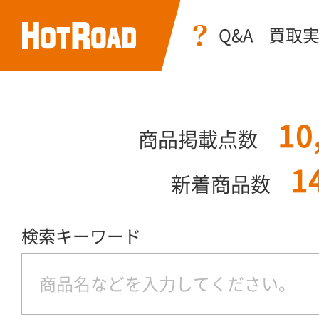
Q&A
買取
10
商品掲載点数
1
新着商品数
検索キーワード