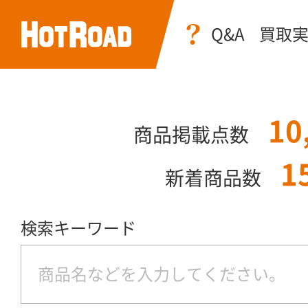
Q&A
買取
10
商品掲載点数
1
新着商品数
検索キーワード