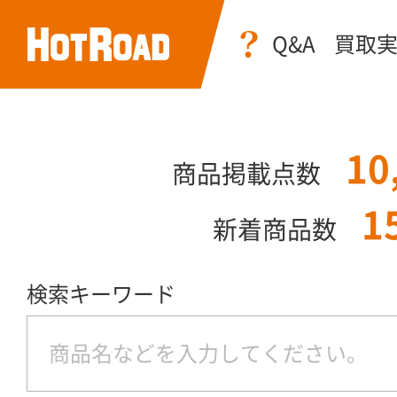
Q&A
買取
10
商品掲載点数
1
新着商品数
検索キーワード