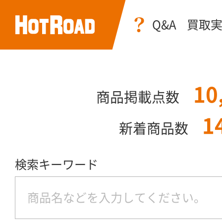
Q&A
買取
10
商品掲載点数
1
新着商品数
検索キーワード