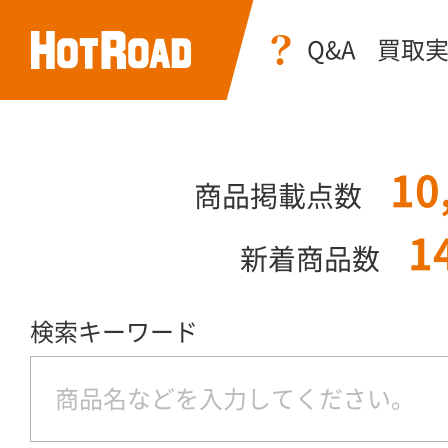
Q&A
買取
10
商品掲載点数
1
新着商品数
検索キーワード