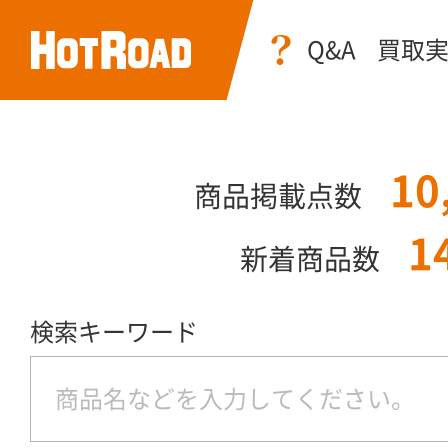
Q&A
買取
10
商品掲載点数
1
新着商品数
検索キーワード