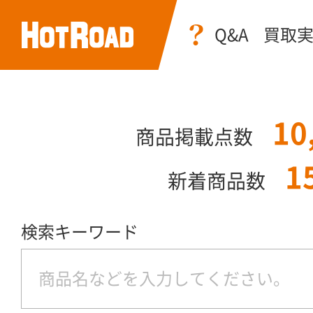
Q&A
買取
10
商品掲載点数
1
新着商品数
検索キーワード