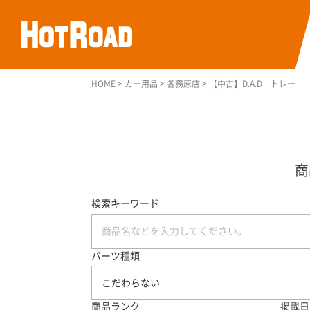
HOME
>
カー用品
>
各務原店
>
【中古】D.A.D トレー
検索キーワード
パーツ種類
こだわらない
商品ランク
掲載日