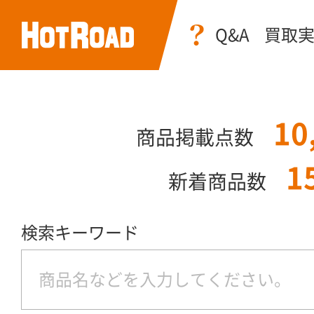
Q&A
買取
10
商品掲載点数
1
新着商品数
検索キーワード