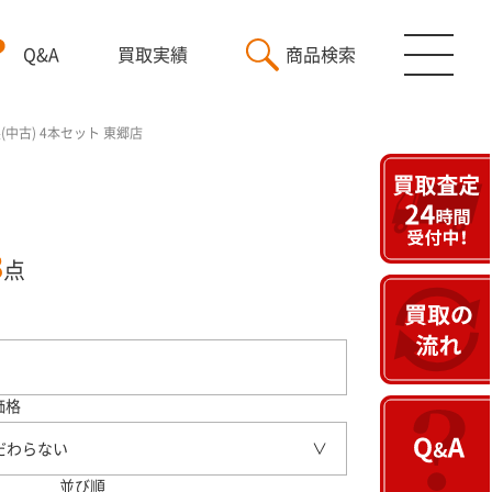
Q&A
買取実績
商品検索
8年製(中古) 4本セット 東郷店
3
点
価格
だわらない
並び順