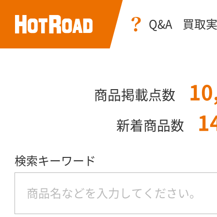
Q&A
買取
10
商品掲載点数
1
新着商品数
検索キーワード