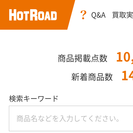
Q&A
買取
10
商品掲載点数
1
新着商品数
検索キーワード