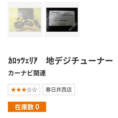
ｶﾛｯﾂｪﾘｱ 地デジチューナー 
カーナビ関連
★★★
☆☆
春日井西店
0
在庫数