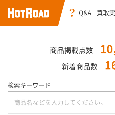
Q&A
買取
10
商品掲載点数
1
新着商品数
検索キーワード