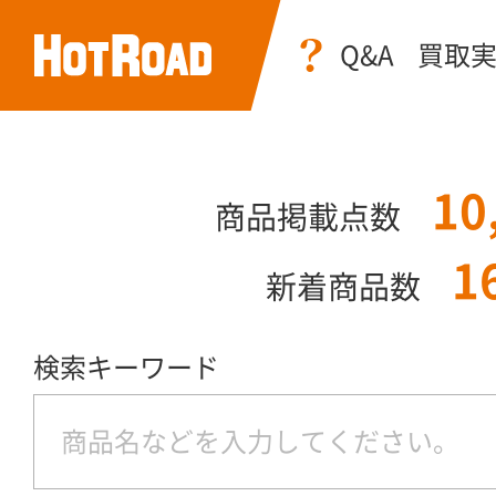
Q&A
買取
10
商品掲載点数
1
新着商品数
検索キーワード