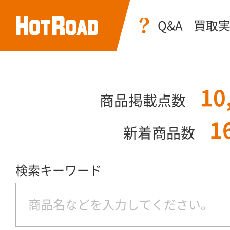
Q&A
買取
10
商品掲載点数
1
新着商品数
検索キーワード