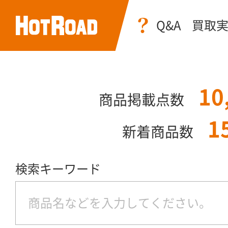
Q&A
買取
10
商品掲載点数
1
新着商品数
検索キーワード