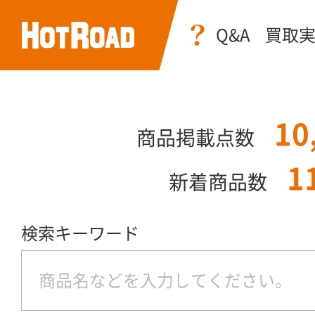
Q&A
買取
10
商品掲載点数
1
新着商品数
検索キーワード