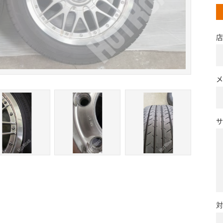
店
メ
サ
対