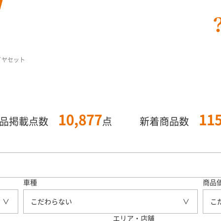
タイヤセット
10,877
11
商品掲載点数
点
新着商品数
車種
商品
こだわらない
こ
エリア・店舗