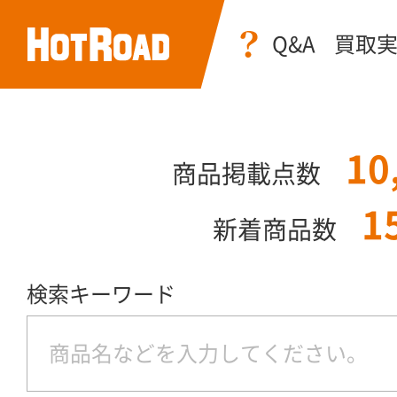
Q&A
買取
10
商品掲載点数
1
新着商品数
検索キーワード