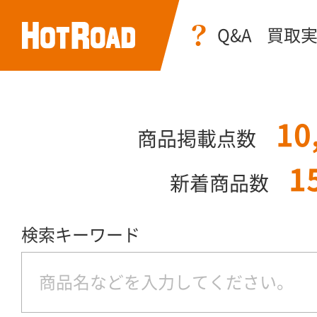
Q&A
買取
10
商品掲載点数
1
新着商品数
検索キーワード