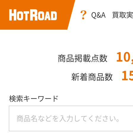
Q&A
買取
10
商品掲載点数
1
新着商品数
検索キーワード