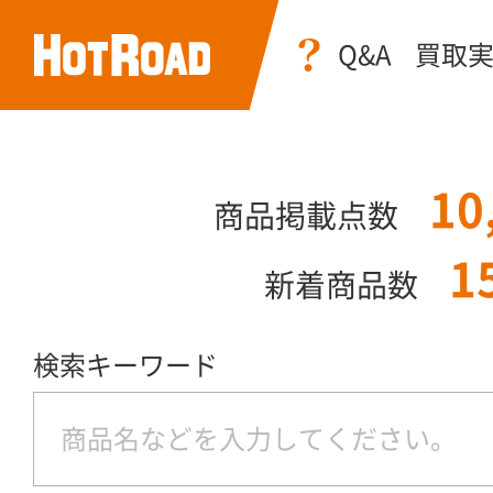
Q&A
買取
10
商品掲載点数
1
新着商品数
検索キーワード