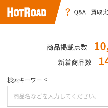
Q&A
買取
10
商品掲載点数
1
新着商品数
検索キーワード