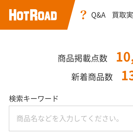
Q&A
買取
10
商品掲載点数
1
新着商品数
検索キーワード