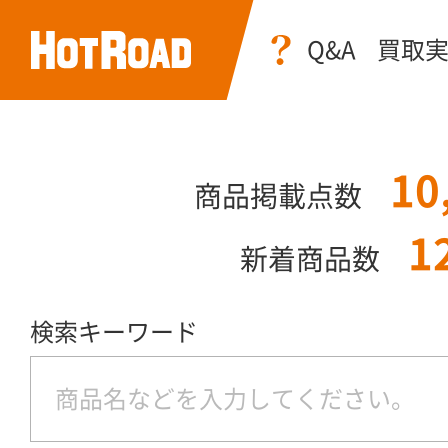
Q&A
買取
10
商品掲載点数
1
新着商品数
検索キーワード