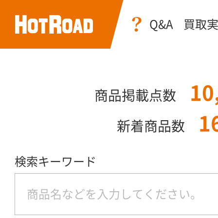
Q&A
買取
10
商品掲載点数
1
新着商品数
検索キーワード