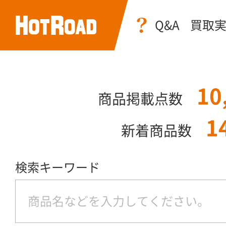
Q&A
買取
10
商品掲載点数
1
新着商品数
検索キーワード