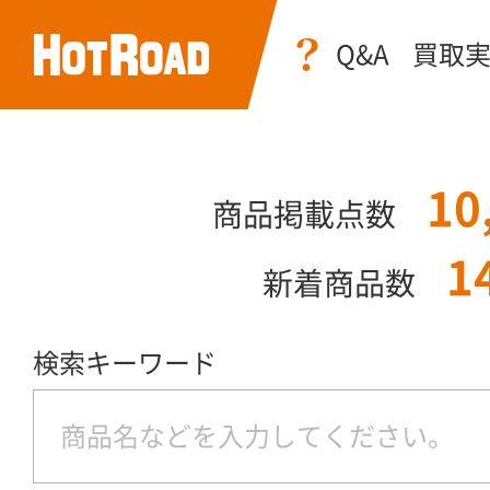
Q&A
買取
10
商品掲載点数
1
新着商品数
検索キーワード