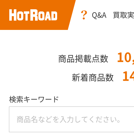
Q&A
買取
10
商品掲載点数
1
新着商品数
検索キーワード