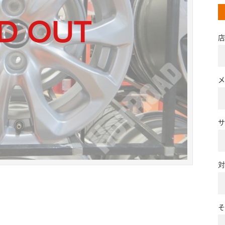
店
メ
サ
対
そ