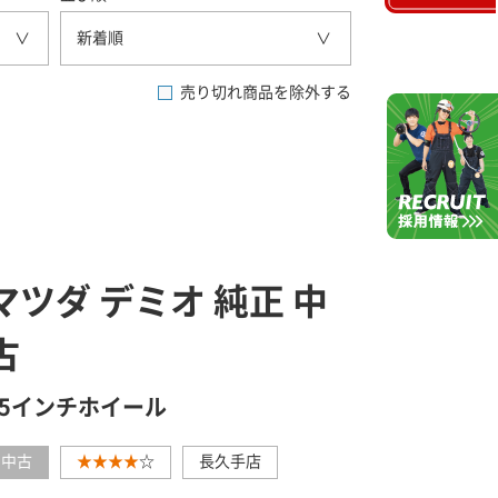
新着順
売り切れ商品を除外する
マツダ デミオ 純正 中
古
15インチホイール
中古
★★★★
☆
長久手店