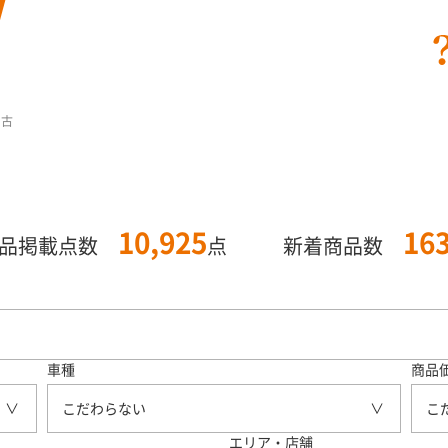
中古
10,925
16
商品掲載点数
点
新着商品数
車種
商品
こだわらない
こ
エリア・店舗