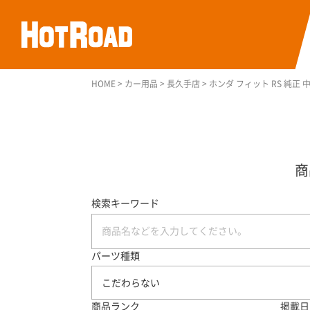
HOME
>
カー用品
>
長久手店
>
ホンダ フィット RS 純正 
検索キーワード
パーツ種類
こだわらない
商品ランク
掲載日