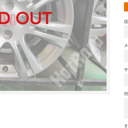
店
メ
サ
対
そ