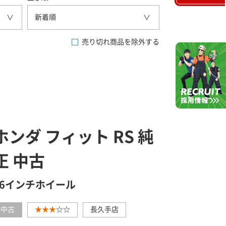
新着順
売り切れ商品を除外する
ホンダ フィット RS 純
正 中古
16インチホイール
中古
★★★
☆☆
長久手店