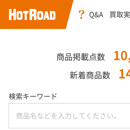
Q&A
買取
10
商品掲載点数
1
新着商品数
検索キーワード