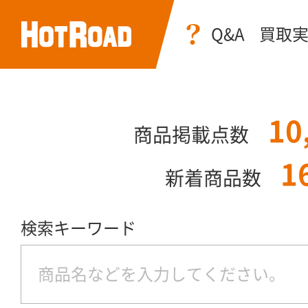
Q&A
買取
10
商品掲載点数
1
新着商品数
検索キーワード