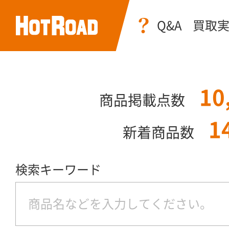
Q&A
買取
10
商品掲載点数
1
新着商品数
検索キーワード