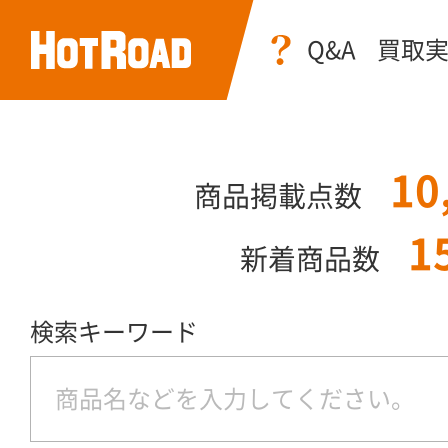
Q&A
買取
10
商品掲載点数
1
新着商品数
検索キーワード