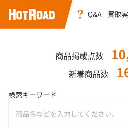
Q&A
買取
10
商品掲載点数
1
新着商品数
検索キーワード