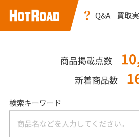
Q&A
買取
10
商品掲載点数
1
新着商品数
検索キーワード